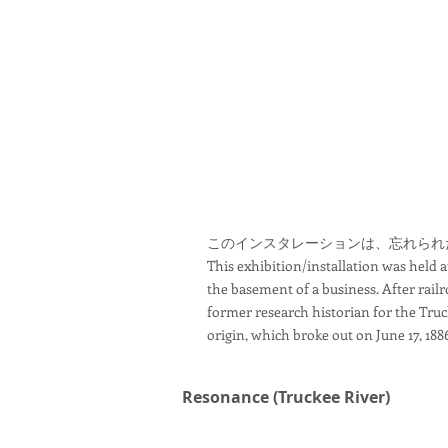
このインスタレーションは、忘れられ
This exhibition/installation was held at
the basement of a business. After rail
former research historian for the Truck
origin, which broke out on June 17, 188
Resonance (Truckee River)